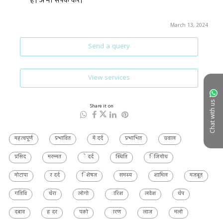
हैं। अभी संपर्क करे।
March 13, 2024
Send a query
View services
Chat with us
Share it on
महत्वपूर्ण
प्रभावित
में दर्द
प्रभाभित
ग्रवाल
प्रसिद
मरम्मत
े दर्द
स्थिति
िजियोथ
मोटापा
र दर्द
िशेषज
समस्य
शामिल
मजबूत
गतिवि
र्थरा
लोगो
ारिश
लवेश
र्थप
दबाव
ह दर
पको
ारण
लाज
मलो