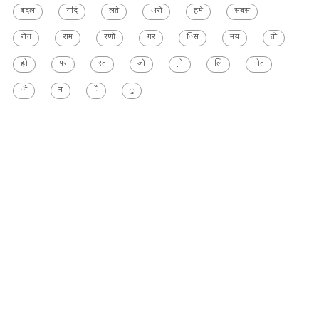
बदल
यदि
लते
ारो
हमे
सबस
रोग
राम
रणो
गर
िस
मय
तो
हो
पर
रत
जो
़ो
लि
ोत
ी
न
ै
ु